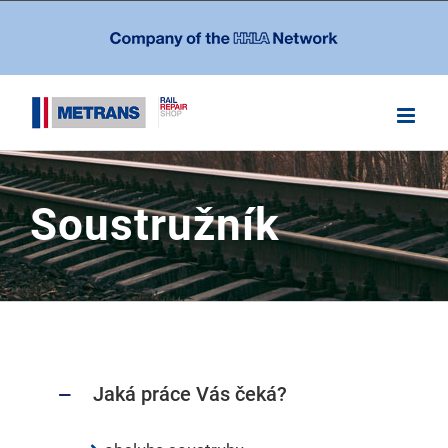
Skip
to
content
Soustružník
Jaká práce Vás čeká?